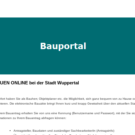
UEN ONLINE bei der Stadt Wuppertal
fort haben Sie als Bauherr, Objektplaner etc. die Möglichkeit, sich ganz bequem von zu Hause 
mieren. Die elektronische Bauakte bringt Ihnen kurz und knapp Gewissheit über den aktuellen St
rem Bauantrag erhalten Sie von uns eine Kennung (Benutzername und Passwort), mit der Sie 
mationen zu Ihrem Bauantrag abfragen können:
Antragsteller, Baudaten und zuständiger Sachbearbeiter/in (Antragsinfo)