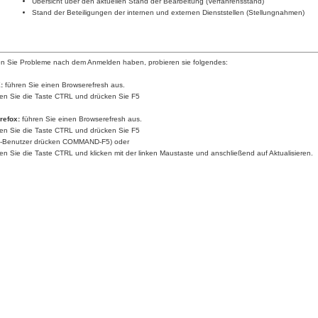
Übersicht über den aktuellen Stand der Bearbeitung (Verfahrensstand)
Stand der Beteiligungen der internen und externen Dienststellen (Stellungnahmen)
en Sie Probleme nach dem Anmelden haben, probieren sie folgendes:
:
führen Sie einen Browserefresh aus.
ten Sie die Taste
CTRL
und drücken Sie
F5
irefox:
führen Sie einen Browserefresh aus.
ten Sie die Taste
CTRL
und drücken Sie
F5
-Benutzer drücken
COMMAND-F5
) oder
ten Sie die Taste
CTRL
und klicken mit der
linken Maustaste
und anschließend auf
Aktualisieren
.