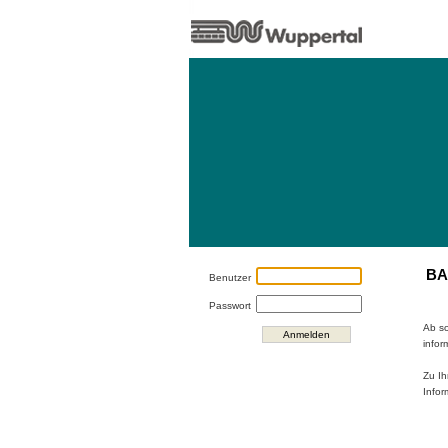
BA
Benutzer
Passwort
Ab so
Anmelden
infor
Zu Ih
Infor