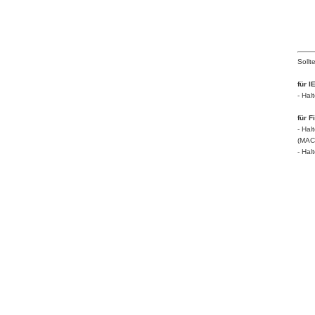
Sollt
für IE
- Hal
für F
- Hal
(MAC
- Hal